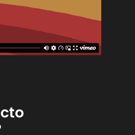
ecto
?