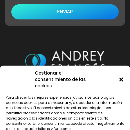
ENVIAR
Gestionar el
consentimiento de las
652 829 748
|
sonido@andreyfrances.com |
Avd.
cookies
de América, 50007 Zaragoza
Para ofrecer las mejores experiencias, utilizamos tecnologías
como las cookies para almacenar y/o acceder a la información
Copyright © 2024 Andrey Francés |
Aviso legal
|
del dispositivo. El consentimiento de estas tecnologías nos
permitirá procesar datos como el comportamiento de
Política de privacidad
|
Política de cookies
navegación o las identificaciones únicas en este sitio. No
consentir o retirar el consentimiento, puede afectar negativamente
a ciertas características y funciones.