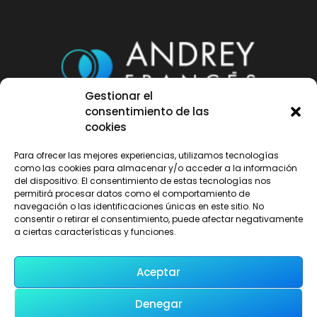
Gestionar el
consentimiento de las
652 829 748
|
sonido@andreyfrances.com |
Avd.
cookies
de América, 50007 Zaragoza
Para ofrecer las mejores experiencias, utilizamos tecnologías
como las cookies para almacenar y/o acceder a la información
Copyright © 2024 Andrey Francés |
Aviso legal
|
del dispositivo. El consentimiento de estas tecnologías nos
permitirá procesar datos como el comportamiento de
Política de privacidad
|
Política de cookies
navegación o las identificaciones únicas en este sitio. No
consentir o retirar el consentimiento, puede afectar negativamente
a ciertas características y funciones.
Aceptar
Denegar